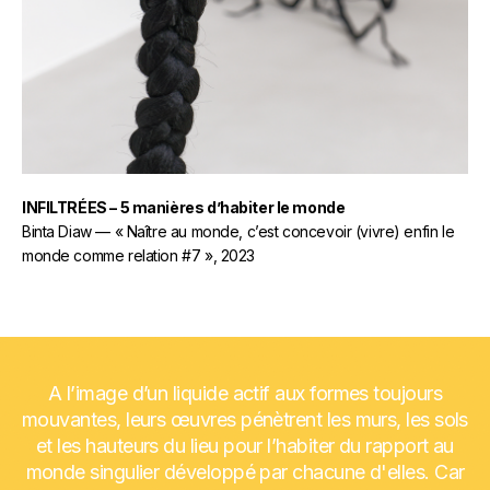
INFILTRÉES – 5 manières d’habiter le monde
Binta Diaw — « Naître au monde, c’est concevoir (vivre) enfin le
monde comme relation #7 », 2023
A l’image d’un liquide actif aux formes toujours
mouvantes, leurs œuvres pénètrent les murs, les sols
et les hauteurs du lieu pour l’habiter du rapport au
monde singulier développé par chacune d'elles. Car