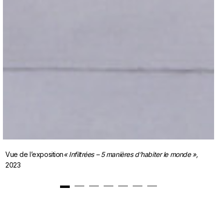
Vue de l’exposition
« Infiltrées – 5 manières d’habiter le monde »
,
2023
1
2
3
4
5
6
7