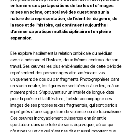
en lumière ses juxtapositions de textes et d’images
mises en scène, ont soulevé des questions sur la
nature de la représentation, de l’identité, du genre, de
la race et de l’histoire, qui continuent aujourd’hui
d’animer sa pratique multidisciplinaire et en pleine
expansion.
Elle explore habilement la relation ombilicale du médium
avec la mémoire et l’histoire, deux thèmes centraux de son
travail. Ses œuvres les plus emblématiques de cette période
représentent des personnages afro-américains vus
uniquement de dos ou par fragments. Photographiées dans
un studio neutre, les figures ne sont liées ni à un lieu, ni à un
moment précis. S'appuyant sur un intérêt de longue date
pour la poésie et la littérature, l'artiste accompagne ces
images de ses propres textes fragmentés, qui sont parfois
imprégnés d'une suggestion de violence ou de traumatisme.
Ces œuvres incroyablement puissantes entraînent le
spectateur dans une toile de sens équivoque, où ce qui
n'est pas vu et ce qui n'est pas dit est aussi important que