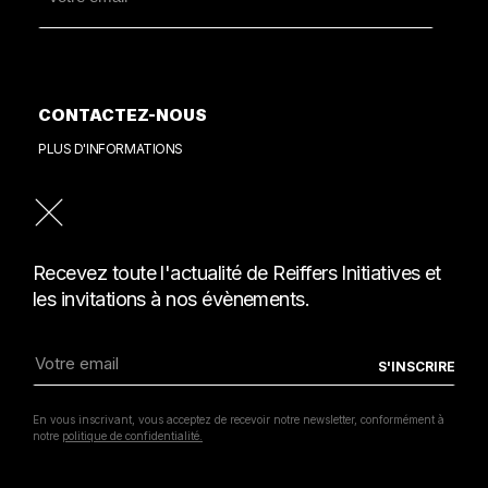
CONTACTEZ-NOUS
PLUS D'INFORMATIONS
PRESSE
CONSULTER NOTRE REVUE DE PRESSE
Recevez toute l'actualité de Reiffers Initiatives et
les invitations à nos évènements.
MENTIONS LÉGALES
POLITIQUE DE CONFIDENTIALITÉ
COPYRIGHT REIFFERSARTINITIATIVES.COM
En vous inscrivant, vous acceptez de recevoir notre newsletter, conformément à
2026 / POWERED BY
INSIDE WEB
notre
politique de confidentialité.