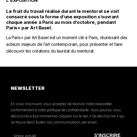
L'EXPOSITION
Le fruit du travail réalisé durant le mentorat se voit
consacré sous la forme d’une exposition s’ouvrant
chaque année à Paris au mois d’octobre, pendant
Paris+ par Art Basel.
La Paris+ par Art Basel est un moment clé à Paris, réunissant des
acteurs majeurs de l’art contemporain, pour présenter et faire
découvrir les créations du lauréat du mentorat.
NEWSLETTER
En vous inscrivant, vous acceptez de recevoir notre newsletter,
conformément à notre politique de confidentialité. Vous pouvez vous
désinscrire à tout moment en cliquant sur le lien « Se désinscrire » qui
se trouve dans toutes nos communications par email.