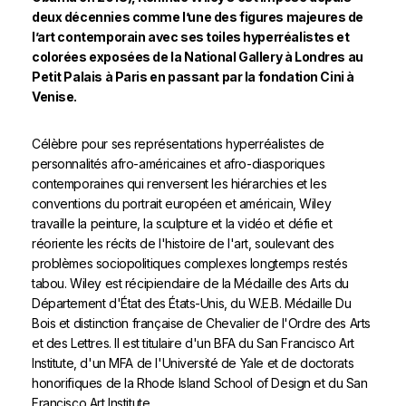
deux décennies comme l’une des figures majeures de
l’art contemporain avec ses toiles hyperréalistes et
colorées exposées de la National Gallery à Londres au
Petit Palais à Paris en passant par la fondation Cini à
Venise.
Célèbre pour ses représentations hyperréalistes de
personnalités afro-américaines et afro-diasporiques
contemporaines qui renversent les hiérarchies et les
conventions du portrait européen et américain, Wiley
travaille la peinture, la sculpture et la vidéo et défie et
réoriente les récits de l'histoire de l'art, soulevant des
problèmes sociopolitiques complexes longtemps restés
tabou. Wiley est récipiendaire de la Médaille des Arts du
Département d'État des États-Unis, du W.E.B. Médaille Du
Bois et distinction française de Chevalier de l'Ordre des Arts
et des Lettres. Il est titulaire d'un BFA du San Francisco Art
Institute, d'un MFA de l'Université de Yale et de doctorats
honorifiques de la Rhode Island School of Design et du San
Francisco Art Institute.