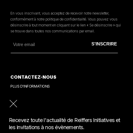
En vous inscrivant, vous acceptez de recevoir notre newsletter,
conformément à notre politique de confidentialité. Vous pouvez vous
désinscrire à tout moment en cliquant sur le lien « Se désinscrire » qui
se trouve dans toutes nos communications par email.
CONTACTEZ-NOUS
PLUS D'INFORMATIONS
PRESSE
CONSULTER NOTRE REVUE DE PRESSE
Recevez toute l'actualité de Reiffers Initiatives et
les invitations à nos évènements.