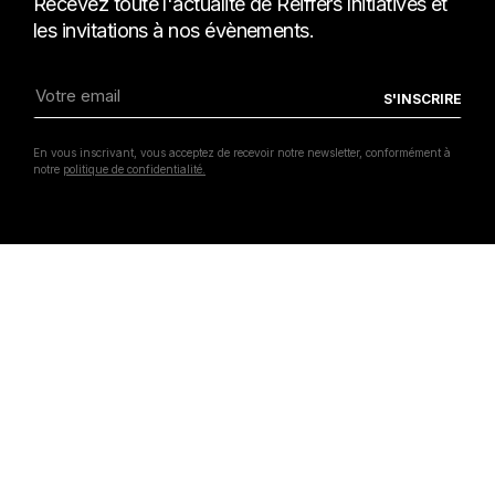
Recevez toute l'actualité de Reiffers Initiatives et
les invitations à nos évènements.
En vous inscrivant, vous acceptez de recevoir notre newsletter, conformément à
notre
politique de confidentialité.
Vue de l'exposition « The Living Room »
Clémence Gbonon , 2026