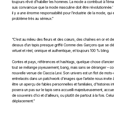
toujours rêvé d’habiller les hommes. La mode a contribué à l’ém
suis convaincue que la mode masculine doit être révolutionnée.’ E
il y a une énorme responsabilité pour l’industrie de la mode, qui
problème très au sérieux.”
“C’est au milieu des fleurs et des cœurs, des chaînes en or et de
dessus d’un tapis presque griffé Comme des Garçons que se dépl
virtuel et réel, onirique et authentique, et toujours 100 % bling.
Contes et pays, références et hashtags, quelque chose d’anci
tout se mélange joyeusement, bang, mais sans se déranger – co
nouvelle venue de Ciaccia Levi. Son univers est un flot de mot
entrelacés dans un patchwork d’images que l’artiste nous invite à
être un aperçu de fables personnelles et familiales, d’histoires int
posera un pas sur le tapis sera accueilli majestueusement, accu
de souvenirs d’ici et d’ailleurs, ou plutôt de partout à la fois. Cel
déplacement.”