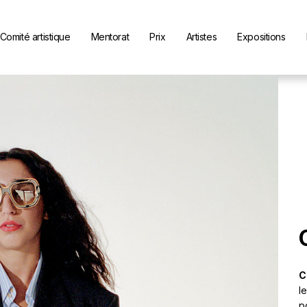
Comité artistique
Mentorat
Prix
Artistes
Expositions
C
l
p