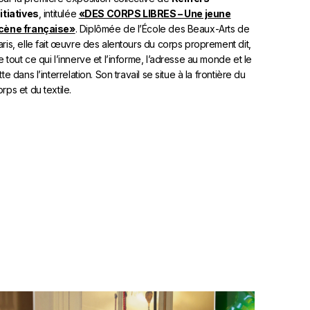
nitiatives
, intitulée
«DES CORPS LIBRES – Une jeune
cène française»
. Diplômée de l’École des Beaux-Arts de
aris, elle fait œuvre des alentours du corps proprement dit,
e tout ce qui l’innerve et l’informe, l’adresse au monde et le
tte dans l’interrelation. Son travail se situe à la frontière du
rps et du textile.