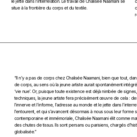
le jette dans l’interrelation. Le travail de Chalisée Naamani se
c
situe à la frontière du corps et du textile.
c
r
“Il n’y a pas de corps chez Chalisée Naamani, bien que tout, dans s
de corps, au sens où la jeune artiste aurait spontanément intégr
‘vie nue’. Or, puisque toute existence est déjà nimbée de signe
techniques, la jeune artiste fera précisément œuvre de cela : de
l’innerve et l’informe, l’adresse au monde et le jette dans l’interre
l’entourent, et qui s’avancent désormais à nous sous leur forme su
contemporaine et immémoriale, Chalisée Naamani élit comme matiè
des chutes de tissus. Ils sont persans ou parisiens, chargés d’hist
globalisée.”