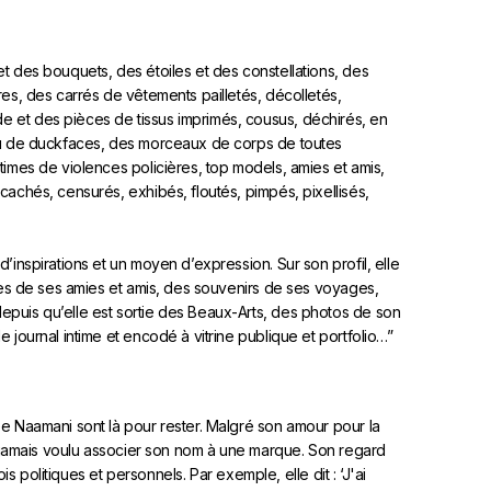
t des bouquets, des étoiles et des constellations, des
res, des carrés de vêtements pailletés, décolletés,
 et des pièces de tissus imprimés, cousus, déchirés, en
 ou de duckfaces, des morceaux de corps de toutes
times de violences policières, top models, amies et amis,
cachés, censurés, exhibés, floutés, pimpés, pixellisés,
’inspirations et un moyen d’expression. Sur son profil, elle
lles de ses amies et amis, des souvenirs de ses voyages,
epuis qu’elle est sortie des Beaux-Arts, des photos de son
 journal intime et encodé à vitrine publique et portfolio…”
ée Naamani sont là pour rester. Malgré son amour pour la
ir jamais voulu associer son nom à une marque. Son regard
ois politiques et personnels. Par exemple, elle dit : ‘J'ai