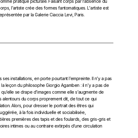
omme pratique picturale. Faisant corps par l’absence du
orps, l’artiste crée des formes fantomatiques. L'artiste est
eprésentée par la Galerie Ciaccia Levi, Paris.
es installations, en porte pourtant l’empreinte. Il n’y a pas
é la leçon du philosophe Giorgio Agamben : il n’y a pas de
s, qu’elle se drape d’images comme elle s’augmente de
s alentours du corps proprement dit, de tout ce qui
lation. Alors, pour dresser le portrait des êtres qui
ggérée, à la fois individuelle et sociabilisée,
res premières des tapis et des foulards, des gris-gris et
oires intimes ou au contraire extirpés d’une circulation