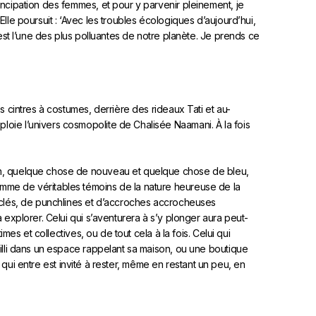
ancipation des femmes, et pour y parvenir pleinement, je
lle poursuit : ‘Avec les troubles écologiques d’aujourd’hui,
 est l’une des plus polluantes de notre planète. Je prends ce
s cintres à costumes, derrière des rideaux Tati et au-
oie l’univers cosmopolite de Chalisée Naamani. À la fois
en, quelque chose de nouveau et quelque chose de bleu,
mme de véritables témoins de la nature heureuse de la
s-clés, de punchlines et d’accroches accrocheuses
 explorer. Celui qui s’aventurera à s’y plonger aura peut-
imes et collectives, ou de tout cela à la fois. Celui qui
eilli dans un espace rappelant sa maison, ou une boutique
ui qui entre est invité à rester, même en restant un peu, en