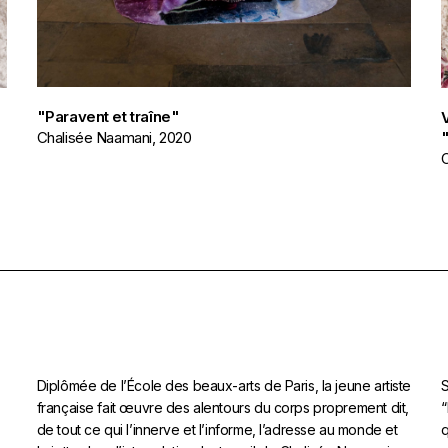
"Paravent et traîne"
Chalisée Naamani, 2020
Diplômée de l’École des beaux-arts de Paris, la jeune artiste
S
française fait œuvre des alentours du corps proprement dit,
“
de tout ce qui l’innerve et l’informe, l’adresse au monde et
q