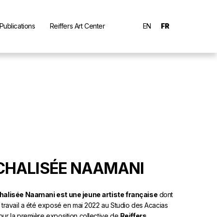
Publications
Reiffers Art Center
EN
FR
CHALISÉE NAAMANI
halisée Naamani est une jeune artiste française
dont
e travail a été exposé en mai 2022 au Studio des Acacias
our la première exposition collective de
Reiffers