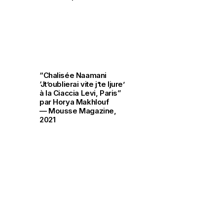
“Chalisée Naamani
‘Jt’oublierai vite j’te ljure’
à la Ciaccia Levi, Paris”
par Horya Makhlouf
— Mousse Magazine,
2021