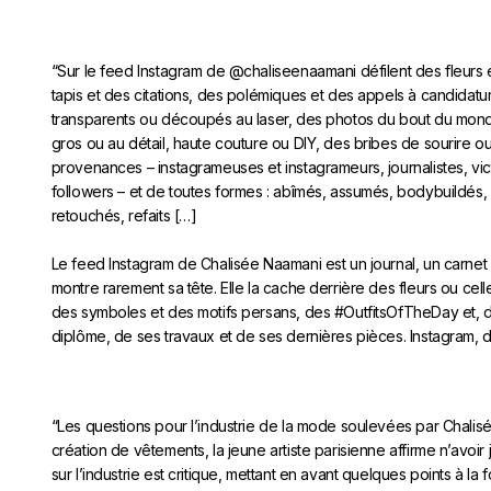
“Sur le feed Instagram de @chaliseenaamani défilent des fleurs e
tapis et des citations, des polémiques et des appels à candidatu
transparents ou découpés au laser, des photos du bout du monde
gros ou au détail, haute couture ou DIY, des bribes de sourire
provenances – instagrameuses et instagrameurs, journalistes, vic
followers – et de toutes formes : abîmés, assumés, bodybuildés, 
retouchés, refaits […]
Le feed Instagram de Chalisée Naamani est un journal, un carnet d
montre rarement sa tête. Elle la cache derrière des fleurs ou ce
des symboles et des motifs persans, des #OutfitsOfTheDay et, d
diplôme, de ses travaux et de ses dernières pièces. Instagram, de
“Les questions pour l’industrie de la mode soulevées par Chalis
création de vêtements, la jeune artiste parisienne affirme n’avo
sur l’industrie est critique, mettant en avant quelques points à la f