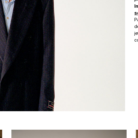
I
s
P
d
je
co