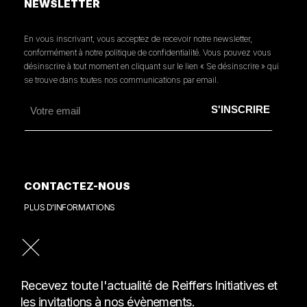
NEWSLETTER
En vous inscrivant, vous acceptez de recevoir notre newsletter,
conformément à notre politique de confidentialité. Vous pouvez vous
désinscrire à tout moment en cliquant sur le lien « Se désinscrire » qui
se trouve dans toutes nos communications par email.
CONTACTEZ-NOUS
PLUS D'INFORMATIONS
PRESSE
CONSULTER NOTRE REVUE DE PRESSE
Recevez toute l'actualité de Reiffers Initiatives et
les invitations à nos évènements.