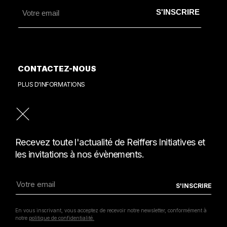
CONTACTEZ-NOUS
PLUS D'INFORMATIONS
PRESSE
CONSULTER NOTRE REVUE DE PRESSE
Recevez toute l'actualité de Reiffers Initiatives et
les invitations à nos évènements.
MENTIONS LÉGALES
POLITIQUE DE CONFIDENTIALITÉ
COPYRIGHT REIFFERSARTINITIATIVES.COM
En vous inscrivant, vous acceptez de recevoir notre newsletter, conformément à
2026 / POWERED BY
INSIDE WEB
notre
politique de confidentialité.