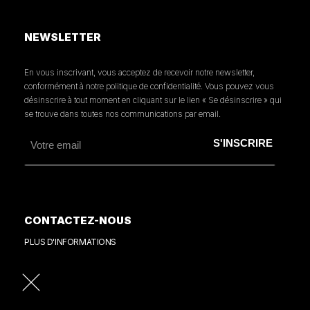
NEWSLETTER
En vous inscrivant, vous acceptez de recevoir notre newsletter,
conformément à notre politique de confidentialité. Vous pouvez vous
désinscrire à tout moment en cliquant sur le lien « Se désinscrire » qui
se trouve dans toutes nos communications par email.
CONTACTEZ-NOUS
PLUS D'INFORMATIONS
PRESSE
CONSULTER NOTRE REVUE DE PRESSE