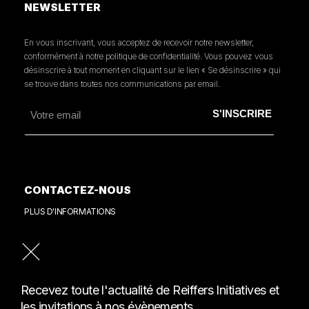
NEWSLETTER
En vous inscrivant, vous acceptez de recevoir notre newsletter,
conformément à notre politique de confidentialité. Vous pouvez vous
désinscrire à tout moment en cliquant sur le lien « Se désinscrire » qui
se trouve dans toutes nos communications par email.
CONTACTEZ-NOUS
PLUS D'INFORMATIONS
PRESSE
CONSULTER NOTRE REVUE DE PRESSE
Recevez toute l'actualité de Reiffers Initiatives et
les invitations à nos évènements.