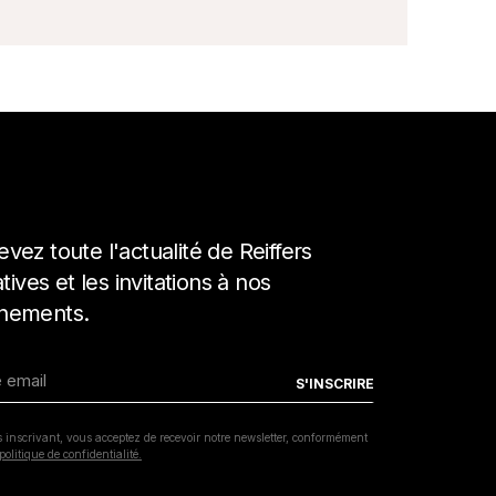
MENTIONS LÉGALES
vez toute l'actualité de Reiffers
POLITIQUE DE CONFIDENTIALITÉ
iatives et les invitations à nos
nements.
COPYRIGHT REIFFERSARTINITIATIVES.COM
2026 / POWERED BY
INSIDE WEB
 inscrivant, vous acceptez de recevoir notre newsletter, conformément
politique de confidentialité.