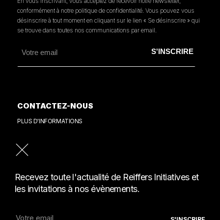
En vous inscrivant, vous acceptez de recevoir notre newsletter,
conformément à notre politique de confidentialité. Vous pouvez vous
désinscrire à tout moment en cliquant sur le lien « Se désinscrire » qui
se trouve dans toutes nos communications par email.
CONTACTEZ-NOUS
PLUS D'INFORMATIONS
PRESSE
CONSULTER NOTRE REVUE DE PRESSE
Recevez toute l'actualité de Reiffers Initiatives et
les invitations à nos évènements.
MENTIONS LÉGALES
POLITIQUE DE CONFIDENTIALITÉ