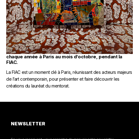
L'EXPOSITION
Le fruit du travail réalisé durant le mentorat se voit
consacré sous la forme d’une exposition s’ouvrant
chaque année à Paris au mois d’octobre, pendant la
FIAC.
La FIAC est un moment clé à Paris, réunissant des acteurs majeurs
de l’art contemporain, pour présenter et faire découvrir les
créations du lauréat du mentorat.
NEWSLETTER