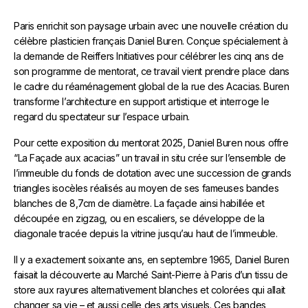
Paris enrichit son paysage urbain avec une nouvelle création du
célèbre plasticien français Daniel Buren. Conçue spécialement à
la demande de Reiffers Initiatives pour célébrer les cinq ans de
son programme de mentorat, ce travail vient prendre place dans
le cadre du réaménagement global de la rue des Acacias. Buren
transforme l’architecture en support artistique et interroge le
regard du spectateur sur l’espace urbain.
Pour cette exposition du mentorat 2025, Daniel Buren nous offre
“La Façade aux acacias” un travail in situ crée sur l’ensemble de
l’immeuble du fonds de dotation avec une succession de grands
triangles isocèles réalisés au moyen de ses fameuses bandes
blanches de 8,7cm de diamètre. La façade ainsi habillée et
découpée en zigzag, ou en escaliers, se développe de la
diagonale tracée depuis la vitrine jusqu’au haut de l’immeuble.
Il y a exactement soixante ans, en septembre 1965, Daniel Buren
faisait la découverte au Marché Saint-Pierre à Paris d’un tissu de
store aux rayures alternativement blanches et colorées qui allait
changer sa vie – et aussi celle des arts visuels. Ces bandes