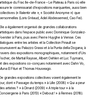
artistique du Frac Ile-de-France – Le Plateau à Paris où elle
assure le commissariat d’expositions marquantes, aussi bien
collectives (« Ralentir vite », « Société Anonyme ») que
personnelles (Loris Gréaud, Adel Abdessemed, Cao Fei).
Elle a également organisé de grandes collaborations
artistiques dans l’espace public avec Dominique Gonzalez-
Foerster à Paris, puis avec Pierre Huyghe à Venise. Ces
dialogues entre les artistes et la Collection Pinault se
poursuivent au Palazzo Grassi et à la Punta della Dogana, à
travers des expositions monographiques, notamment d’Urs
Fischer, de Martial Raysse, Albert Oehlen et Luc Tuymans,
et des expositions co-conçues notamment avec Dahn Vo,
Muna El Fituri et Thomas Houseago.
De grandes expositions collectives voient également le
jour, dont « Passage du temps » à Lille (2008) « Qui a peur
des artistes ? » à Dinard (2009) « A triple tour » à la
Conciergerie à Paris (2013) « Debout ! » à Rennes (2018).