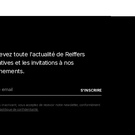
MENTIONS LÉGALES
vez toute l'actualité de Reiffers
POLITIQUE DE CONFIDENTIALITÉ
iatives et les invitations à nos
nements.
COPYRIGHT REIFFERSARTINITIATIVES.COM
2026 / POWERED BY
INSIDE WEB
 inscrivant, vous acceptez de recevoir notre newsletter, conformément
politique de confidentialité.