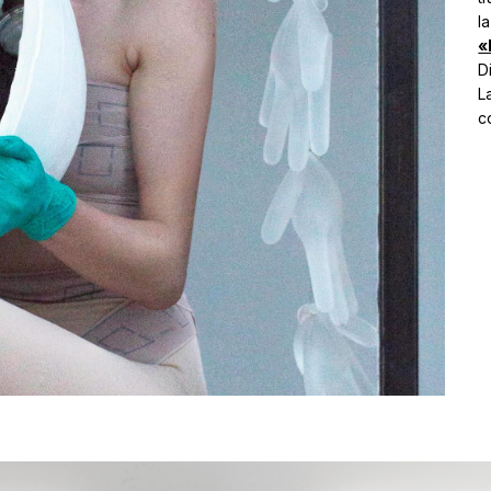
l
«
D
La
c