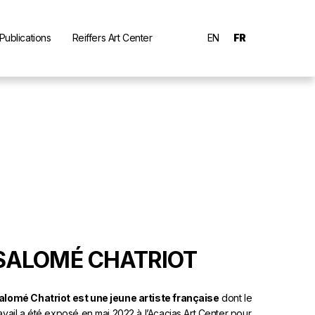
Publications
Reiffers Art Center
EN
FR
SALOMÉ CHATRIOT
alomé Chatriot est une jeune artiste française
dont le
ravail a été exposé en mai 2022 à l’Acacias Art Center pour