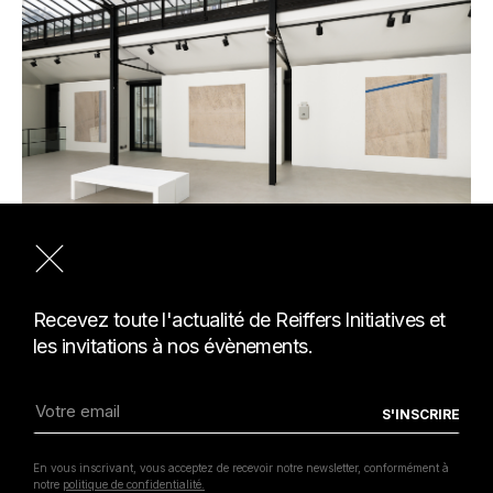
Vue de l'exposition du prix Reiffers Initiatives "
(Re)generation", 2024
Recevez toute l'actualité de Reiffers Initiatives et
,
les invitations à nos évènements.
En vous inscrivant, vous acceptez de recevoir notre newsletter, conformément à
notre
politique de confidentialité.